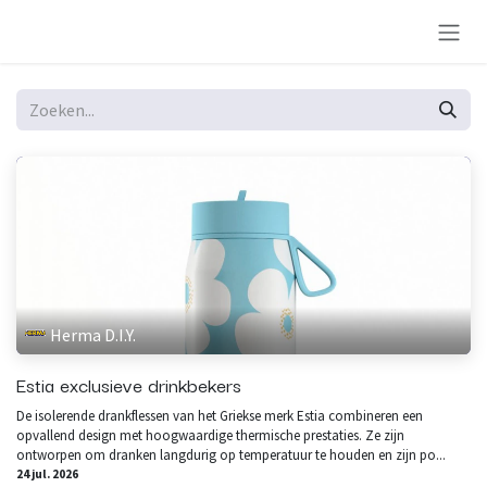
Overslaan naar inhoud
Herma D.I.Y.
Estia exclusieve drinkbekers
De isolerende drankflessen van het Griekse merk Estia combineren een
opvallend design met hoogwaardige thermische prestaties. Ze zijn
ontworpen om dranken langdurig op temperatuur te houden en zijn po...
24 jul. 2026